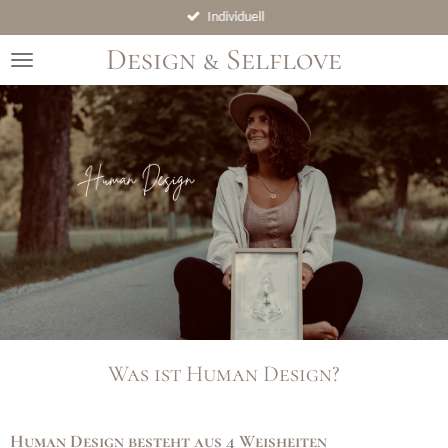
Individuell
Zum
Hauptinhalt
Design & Selflove
springen
Was ist Human Design?
Human Design besteht aus 4 Weisheiten